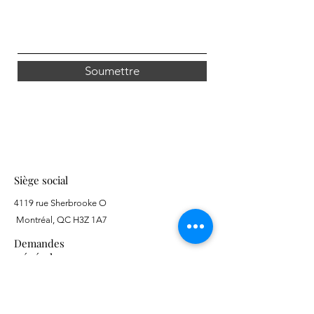
Soumettre
Siège social
4119 rue Sherbrooke O
Montréal, QC H3Z 1A7
Demandes
générales
514.876.4300
info@sheinergroup.com